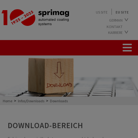
US SITE
EU SITE
GERMAN
KONTAKT
ENGLISH
KARRIERE
ARBEITEN BEI SPRIMAG
AUSBILDUNG BEI SPRIMAG
STUDIUM BEI SPRIMAG
FREIE STELLEN
>
>
Home
Infos/Downloads
Downloads
DOWNLOAD-BEREICH