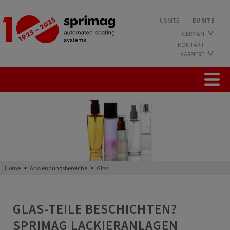
US SITE
EU SITE
GERMAN
KONTAKT
ENGLISH
KARRIERE
ARBEITEN BEI SPRIMAG
AUSBILDUNG BEI SPRIMAG
STUDIUM BEI SPRIMAG
FREIE STELLEN
>
>
Home
Anwendungsbereiche
Glas
GLAS-TEILE BESCHICHTEN?
SPRIMAG LACKIERANLAGEN