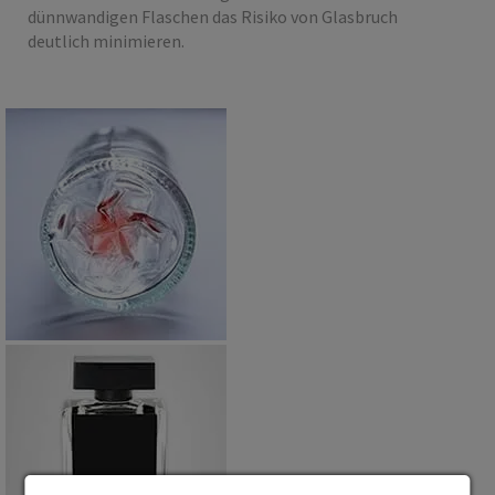
dünnwandigen Flaschen das Risiko von Glasbruch
deutlich minimieren.