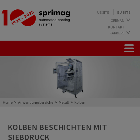
US SITE
EU SITE
GERMAN
KONTAKT
ENGLISH
KARRIERE
ARBEITEN BEI SPRIMAG
AUSBILDUNG BEI SPRIMAG
STUDIUM BEI SPRIMAG
FREIE STELLEN
>
>
>
Home
Anwendungsbereiche
Metall
Kolben
KOLBEN BESCHICHTEN MIT
SIEBDRUCK