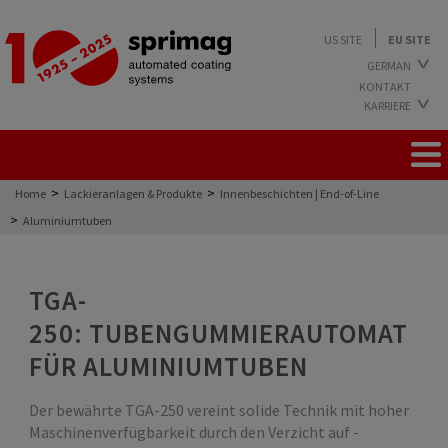
US SITE
EU SITE
GERMAN
KONTAKT
ENGLISH
KARRIERE
ARBEITEN BEI SPRIMAG
AUSBILDUNG BEI SPRIMAG
STUDIUM BEI SPRIMAG
>
>
Home
Lackieranlagen & Produkte
Innenbeschichten | End-of-Line
FREIE STELLEN
>
Aluminiumtuben
TGA-
250: TUBENGUMMIERAUTOMAT
FÜR ALUMINIUMTUBEN
Der bewährte TGA-250 vereint solide Technik mit hoher
Maschinenverfügbarkeit durch den Verzicht auf ­